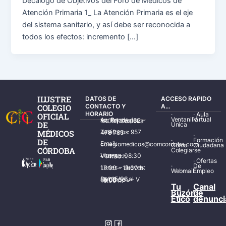
Decálogo de Objetivos del Foro de Médicos de
Atención Primaria 1_ La Atención Primaria es el eje
del sistema sanitario, y así debe ser reconocida a
todos los efectos: incremento […]
ILUSTRE
DATOS DE
ACCESO RAPIDO
COLEGIO
CONTACTO Y
A...
HORARIO
·
·
Aula
OFICIAL
Ventanilla
Virtual
Av. Ronda de los Tejares, 32 – 14001 Córdoba
DE
Única
MÉDICOS
Teléfonos: 957 478 785
·
·
Formación
DE
Email: colegiomedicos@comcordoba.com
Cómo
Ciudadana
CÓRDOBA
Colegiarse
Lunes – Viernes: 08:30 – 14:30 h.
·
Ofertas
·
De
Lunes – Jueves: 17:00 – 19:30 h.
Webmail
Empleo
Del 15/06 al 15/09 de L – V de 08:00 – 15:00 h.
Tu
Canal
Buzón
de
Ético
denunci