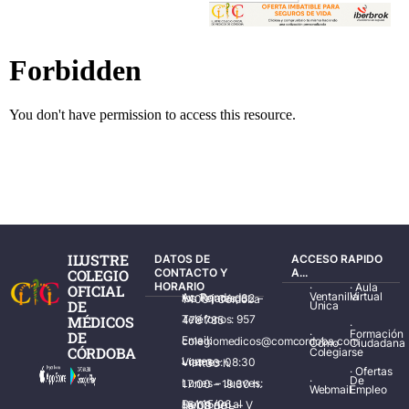
ILUSTRE
DATOS DE
ACCESO RAPIDO
COLEGIO
CONTACTO Y
A...
HORARIO
·
·
Aula
OFICIAL
Ventanilla
Virtual
Av. Ronda de los Tejares, 32 – 14001 Córdoba
DE
Única
MÉDICOS
Teléfonos: 957 478 785
·
·
Formación
DE
Email: colegiomedicos@comcordoba.com
Cómo
Ciudadana
CÓRDOBA
Colegiarse
Lunes – Viernes: 08:30 – 14:30 h.
·
Ofertas
·
De
Lunes – Jueves: 17:00 – 19:30 h.
Webmail
Empleo
Del 15/06 al 15/09 de L – V de 08:00 – 15:00 h.