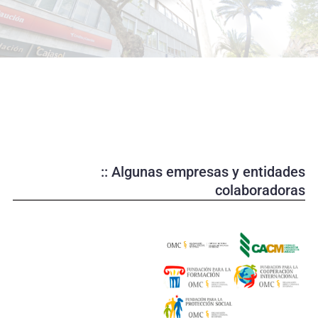
o
d
u
c
i
r
v
í
d
e
:: Algunas empresas y entidades
o
colaboradoras