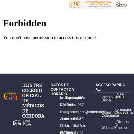
ILUSTRE
DATOS DE
ACCESO RAPIDO
COLEGIO
CONTACTO Y
A...
HORARIO
·
·
Aula
OFICIAL
Ventanilla
Virtual
Av. Ronda de los Tejares, 32 – 14001 Córdoba
DE
Única
MÉDICOS
Teléfonos: 957 478 785
·
·
Formación
DE
Email: colegiomedicos@comcordoba.com
Cómo
Ciudadana
CÓRDOBA
Colegiarse
Lunes – Viernes: 08:30 – 14:30 h.
·
Ofertas
·
De
Lunes – Jueves: 17:00 – 19:30 h.
Webmail
Empleo
Del 15/06 al 15/09 de L – V de 08:00 – 15:00 h.