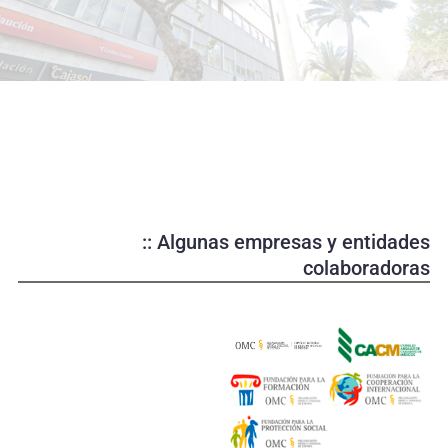
o
d
u
c
i
r
v
í
d
e
:: Algunas empresas y entidades
o
colaboradoras