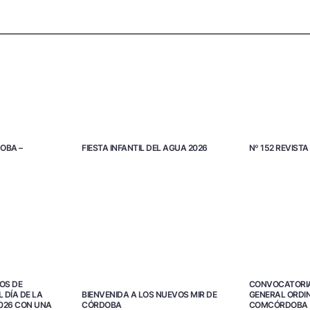
OBA –
FIESTA INFANTIL DEL AGUA 2026
Nº 152 REVIS
OS DE
CONVOCATORI
 DÍA DE LA
GENERAL ORDIN
BIENVENIDA A LOS NUEVOS MIR DE
026 CON UNA
COMCÓRDOBA
CÓRDOBA