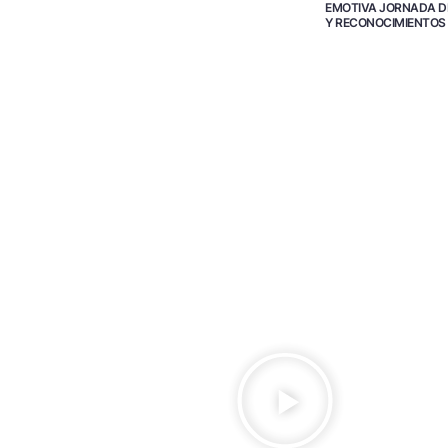
EMOTIVA JORNADA D
Y RECONOCIMIENTOS
R
e
p
r