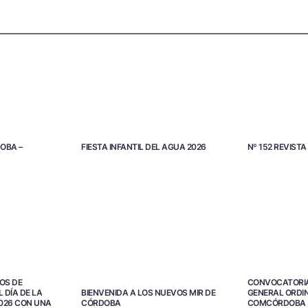
OBA –
FIESTA INFANTIL DEL AGUA 2026
Nº 152 REVIS
OS DE
CONVOCATORI
 DÍA DE LA
GENERAL ORDIN
BIENVENIDA A LOS NUEVOS MIR DE
026 CON UNA
COMCÓRDOBA
CÓRDOBA