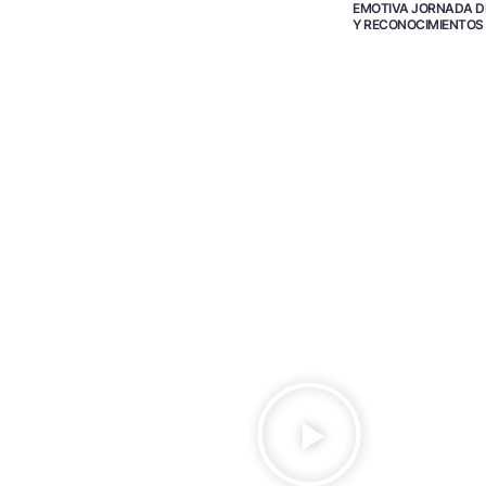
EMOTIVA JORNADA D
Y RECONOCIMIENTOS
R
e
p
r