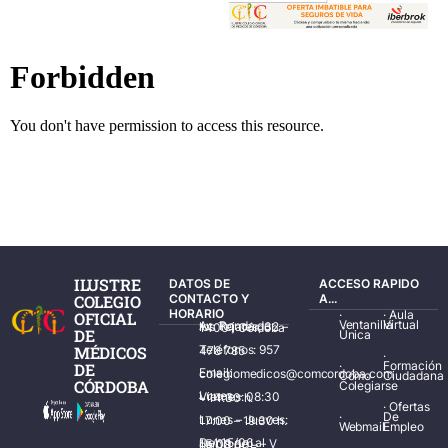
ILUSTRE
DATOS DE
ACCESO RAPIDO
COLEGIO
CONTACTO Y
A...
HORARIO
·
·
Aula
OFICIAL
Ventanilla
Virtual
Av. Ronda de los Tejares, 32 – 14001 Córdoba
DE
Única
MÉDICOS
Teléfonos: 957 478 785
·
·
Formación
DE
Email: colegiomedicos@comcordoba.com
Cómo
Ciudadana
CÓRDOBA
Colegiarse
Lunes – Viernes: 08:30 – 14:30 h.
·
Ofertas
·
De
Lunes – Jueves: 17:00 – 19:30 h.
Webmail
Empleo
Del 15/06 al 15/09 de L – V de 08:00 – 15:00 h.