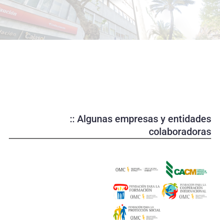
o
d
u
c
i
r
v
í
d
e
:: Algunas empresas y entidades
o
colaboradoras