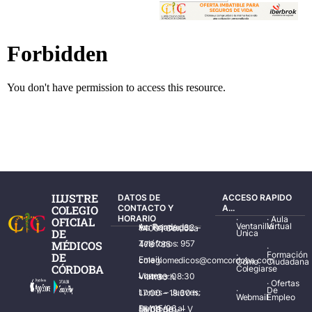
ILUSTRE
DATOS DE
ACCESO RAPIDO
COLEGIO
CONTACTO Y
A...
HORARIO
·
·
Aula
OFICIAL
Ventanilla
Virtual
Av. Ronda de los Tejares, 32 – 14001 Córdoba
DE
Única
MÉDICOS
Teléfonos: 957 478 785
·
·
Formación
DE
Email: colegiomedicos@comcordoba.com
Cómo
Ciudadana
CÓRDOBA
Colegiarse
Lunes – Viernes: 08:30 – 14:30 h.
·
Ofertas
·
De
Lunes – Jueves: 17:00 – 19:30 h.
Webmail
Empleo
Del 15/06 al 15/09 de L – V de 08:00 – 15:00 h.