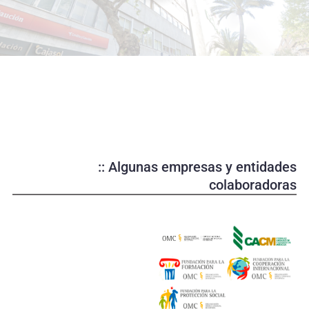
o
d
u
c
i
r
v
í
d
e
:: Algunas empresas y entidades
o
colaboradoras