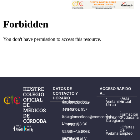
ILUSTRE
DATOS DE
ACCESO RAPIDO
COLEGIO
CONTACTO Y
A...
HORARIO
·
·
Aula
OFICIAL
Ventanilla
Virtual
Av. Ronda de los Tejares, 32 – 14001 Córdoba
DE
Única
MÉDICOS
Teléfonos: 957 478 785
·
·
Formación
DE
Email: colegiomedicos@comcordoba.com
Cómo
Ciudadana
CÓRDOBA
Colegiarse
Lunes – Viernes: 08:30 – 14:30 h.
·
Ofertas
·
De
Lunes – Jueves: 17:00 – 19:30 h.
Webmail
Empleo
Del 15/06 al 15/09 de L – V de 08:00 – 15:00 h.