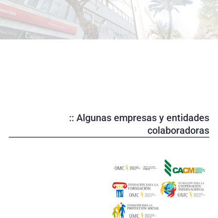
o
d
u
c
i
r
v
í
d
e
:: Algunas empresas y entidades
o
colaboradoras