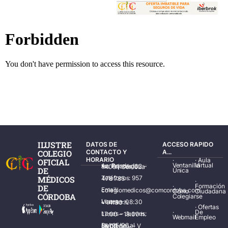
ILUSTRE
DATOS DE
ACCESO RAPIDO
COLEGIO
CONTACTO Y
A...
HORARIO
·
·
Aula
OFICIAL
Ventanilla
Virtual
Av. Ronda de los Tejares, 32 – 14001 Córdoba
DE
Única
MÉDICOS
Teléfonos: 957 478 785
·
·
Formación
DE
Email: colegiomedicos@comcordoba.com
Cómo
Ciudadana
CÓRDOBA
Colegiarse
Lunes – Viernes: 08:30 – 14:30 h.
·
Ofertas
·
De
Lunes – Jueves: 17:00 – 19:30 h.
Webmail
Empleo
Del 15/06 al 15/09 de L – V de 08:00 – 15:00 h.