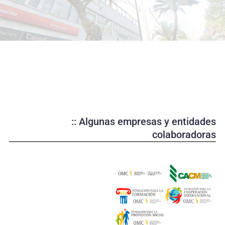
o
d
u
c
i
r
v
í
d
e
:: Algunas empresas y entidades
o
colaboradoras