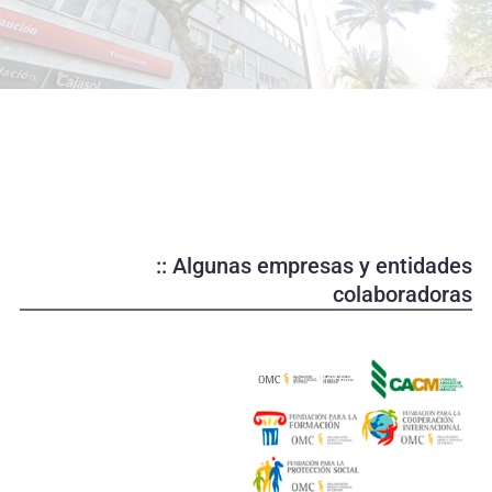
o
d
u
c
i
r
v
í
d
e
:: Algunas empresas y entidades
o
colaboradoras