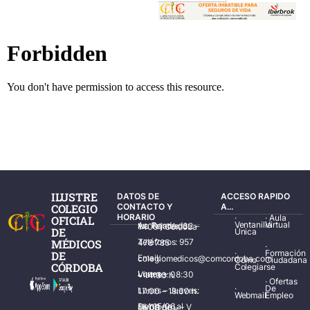
ILUSTRE
DATOS DE
ACCESO RAPIDO
COLEGIO
CONTACTO Y
A...
HORARIO
·
·
Aula
OFICIAL
Ventanilla
Virtual
Av. Ronda de los Tejares, 32 – 14001 Córdoba
DE
Única
MÉDICOS
Teléfonos: 957 478 785
·
·
Formación
DE
Email: colegiomedicos@comcordoba.com
Cómo
Ciudadana
CÓRDOBA
Colegiarse
Lunes – Viernes: 08:30 – 14:30 h.
·
Ofertas
·
De
Lunes – Jueves: 17:00 – 19:30 h.
Webmail
Empleo
Del 15/06 al 15/09 de L – V de 08:00 – 15:00 h.