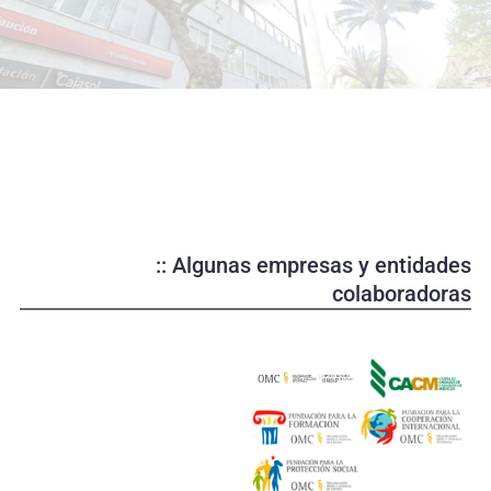
o
d
u
c
i
r
v
í
d
e
:: Algunas empresas y entidades
o
colaboradoras