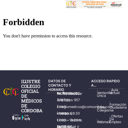
ILUSTRE
DATOS DE
ACCESO RAPIDO
COLEGIO
CONTACTO Y
A...
HORARIO
·
·
Aula
OFICIAL
Ventanilla
Virtual
Av. Ronda de los Tejares, 32 – 14001 Córdoba
DE
Única
MÉDICOS
Teléfonos: 957 478 785
·
·
Formación
DE
Email: colegiomedicos@comcordoba.com
Cómo
Ciudadana
CÓRDOBA
Colegiarse
Lunes – Viernes: 08:30 – 14:30 h.
·
Ofertas
·
De
Lunes – Jueves: 17:00 – 19:30 h.
Webmail
Empleo
Del 15/06 al 15/09 de L – V de 08:00 – 15:00 h.