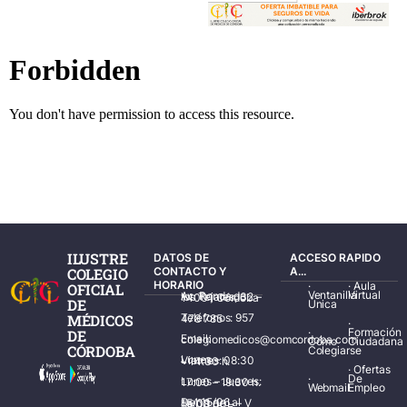
ILUSTRE
DATOS DE
ACCESO RAPIDO
COLEGIO
CONTACTO Y
A...
HORARIO
·
·
Aula
OFICIAL
Ventanilla
Virtual
Av. Ronda de los Tejares, 32 – 14001 Córdoba
DE
Única
MÉDICOS
Teléfonos: 957 478 785
·
·
Formación
DE
Email: colegiomedicos@comcordoba.com
Cómo
Ciudadana
CÓRDOBA
Colegiarse
Lunes – Viernes: 08:30 – 14:30 h.
·
Ofertas
·
De
Lunes – Jueves: 17:00 – 19:30 h.
Webmail
Empleo
Del 15/06 al 15/09 de L – V de 08:00 – 15:00 h.