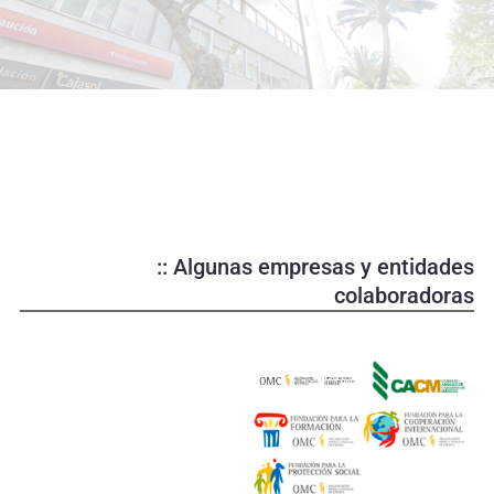
o
d
u
c
i
r
v
í
d
e
:: Algunas empresas y entidades
o
colaboradoras