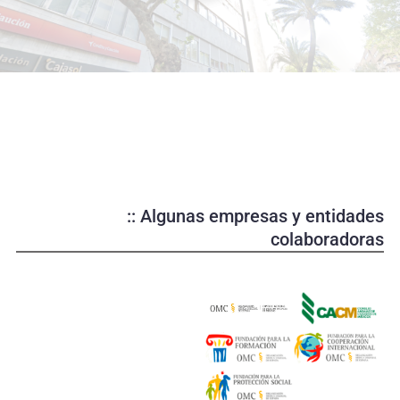
o
d
u
c
i
r
v
í
d
e
:: Algunas empresas y entidades
o
colaboradoras