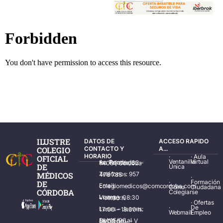
ILUSTRE
DATOS DE
ACCESO RAPIDO
COLEGIO
CONTACTO Y
A...
HORARIO
·
·
Aula
OFICIAL
Ventanilla
Virtual
Av. Ronda de los Tejares, 32 – 14001 Córdoba
DE
Única
MÉDICOS
Teléfonos: 957 478 785
·
·
Formación
DE
Email: colegiomedicos@comcordoba.com
Cómo
Ciudadana
CÓRDOBA
Colegiarse
Lunes – Viernes: 08:30 – 14:30 h.
·
Ofertas
·
De
Lunes – Jueves: 17:00 – 19:30 h.
Webmail
Empleo
Del 15/06 al 15/09 de L – V de 08:00 – 15:00 h.