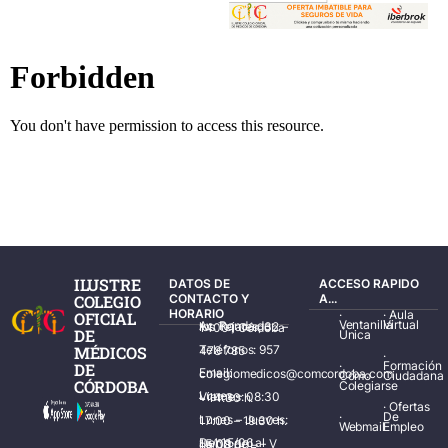
ILUSTRE
DATOS DE
ACCESO RAPIDO
COLEGIO
CONTACTO Y
A...
HORARIO
·
·
Aula
OFICIAL
Ventanilla
Virtual
Av. Ronda de los Tejares, 32 – 14001 Córdoba
DE
Única
MÉDICOS
Teléfonos: 957 478 785
·
·
Formación
DE
Email: colegiomedicos@comcordoba.com
Cómo
Ciudadana
CÓRDOBA
Colegiarse
Lunes – Viernes: 08:30 – 14:30 h.
·
Ofertas
·
De
Lunes – Jueves: 17:00 – 19:30 h.
Webmail
Empleo
Del 15/06 al 15/09 de L – V de 08:00 – 15:00 h.