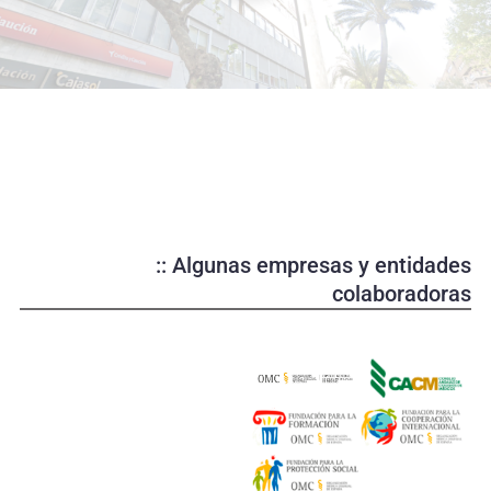
o
d
u
c
i
r
v
í
d
e
:: Algunas empresas y entidades
o
colaboradoras