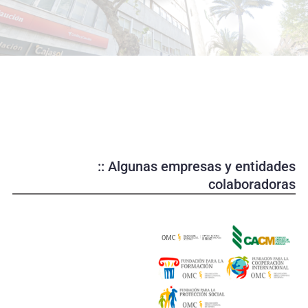
o
d
u
c
i
r
v
í
d
e
:: Algunas empresas y entidades
o
colaboradoras