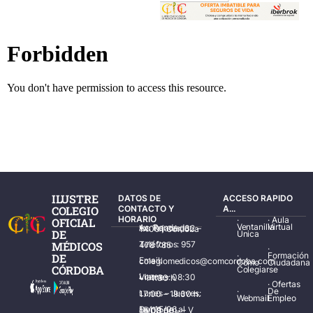
ILUSTRE
DATOS DE
ACCESO RAPIDO
COLEGIO
CONTACTO Y
A...
HORARIO
·
·
Aula
OFICIAL
Ventanilla
Virtual
Av. Ronda de los Tejares, 32 – 14001 Córdoba
DE
Única
MÉDICOS
Teléfonos: 957 478 785
·
·
Formación
DE
Email: colegiomedicos@comcordoba.com
Cómo
Ciudadana
CÓRDOBA
Colegiarse
Lunes – Viernes: 08:30 – 14:30 h.
·
Ofertas
·
De
Lunes – Jueves: 17:00 – 19:30 h.
Webmail
Empleo
Del 15/06 al 15/09 de L – V de 08:00 – 15:00 h.