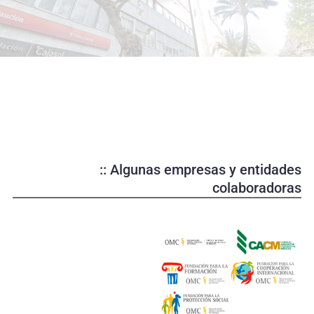
o
d
u
c
i
r
v
í
d
e
:: Algunas empresas y entidades
o
colaboradoras