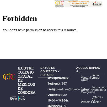
ILUSTRE
DATOS DE
ACCESO RAPIDO
COLEGIO
CONTACTO Y
A...
HORARIO
·
·
Aula
OFICIAL
Ventanilla
Virtual
Av. Ronda de los Tejares, 32 – 14001 Córdoba
DE
Única
MÉDICOS
Teléfonos: 957 478 785
·
·
Formación
DE
Email: colegiomedicos@comcordoba.com
Cómo
Ciudadana
CÓRDOBA
Colegiarse
Lunes – Viernes: 08:30 – 14:30 h.
·
Ofertas
·
De
Lunes – Jueves: 17:00 – 19:30 h.
Webmail
Empleo
Del 15/06 al 15/09 de L – V de 08:00 – 15:00 h.