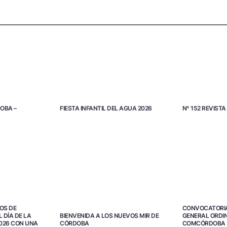
OBA –
FIESTA INFANTIL DEL AGUA 2026
Nº 152 REVIS
OS DE
CONVOCATORI
 DÍA DE LA
GENERAL ORDIN
BIENVENIDA A LOS NUEVOS MIR DE
026 CON UNA
COMCÓRDOBA
CÓRDOBA